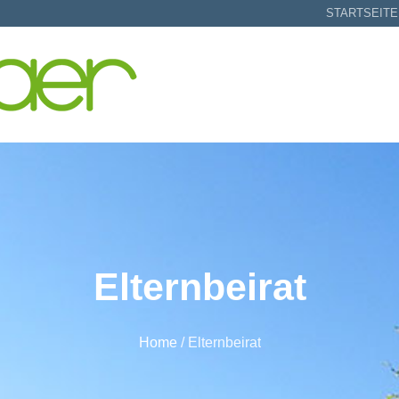
STARTSEITE
Elternbeirat
Home
/
Elternbeirat