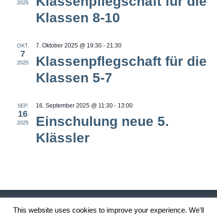
Ansi
Klassenpflegschaft für die
2025
Klassen 8-10
Navi
7. Oktober 2025 @ 19:30
-
21:30
OKT.
7
Klassenpflegschaft für die
2025
Klassen 5-7
16. September 2025 @ 11:30
-
13:00
SEP.
16
Einschulung neue 5.
2025
Klässler
This website uses cookies to improve your experience. We'll
Datenschutzerklärung
/ © 2019 Anna Essinger Realschule