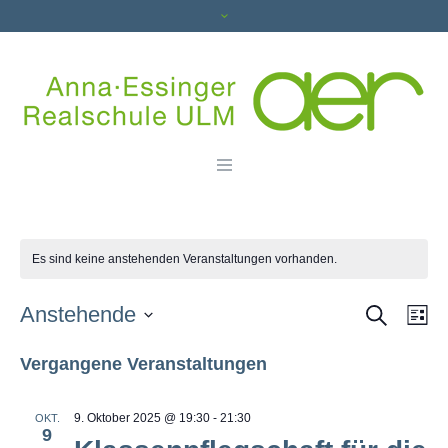
Es sind keine anstehenden Veranstaltungen vorhanden.
SUCHE
Vera
Ve
Anstehende
LI
An
Datum
Such
Vergangene Veranstaltungen
wählen.
Na
und
9. Oktober 2025 @ 19:30
-
21:30
OKT.
9