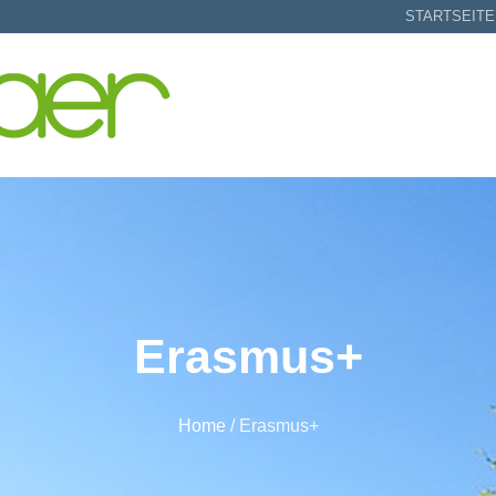
STARTSEITE
Erasmus+
Home
/
Erasmus+