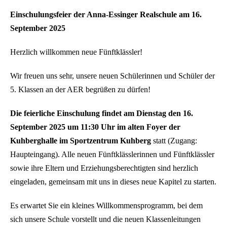
Einschulungsfeier der Anna-Essinger Realschule
am 16.
September 202
5
Herzlich willkommen neue F
ü
nftkl
ässler!
Wir freuen uns sehr, unsere neuen Sch
ü
lerinnen und Sch
ü
ler der
5. Klassen an der AER
begr
üßen zu d
ü
rfen!
Die feierliche Einschulung findet am
Dienstag den 16.
September 2025 um 11:30 Uhr
im
alten Foyer der
Kuhberghalle im Sportzentrum Kuhberg
statt (Zugang:
Haupteingang). Alle neuen F
ü
nftkl
ä
sslerinnen und F
ü
nftkl
ä
ssler
sowie ihre Eltern und Erziehungsberechtigten sind herzlich
eingeladen, gemeinsam mit uns in dieses neue Kapitel zu starten.
Es erwartet Sie ein kleines Willkommensprogramm, bei dem
sich unsere Schule vorstellt und die neuen Klassenleitungen