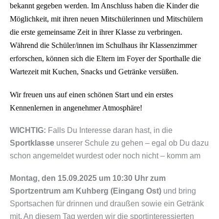
bekannt gegeben werden. Im Anschluss haben die Kinder die
M
ö
glichkeit, mit ihren neuen Mitsch
ü
lerinnen und Mitsch
ü
lern
die erste gemeinsame Zeit in ihrer Klasse zu verbringen.
Während die Schüler/innen im Schulhaus ihr Klassenzimmer
erforschen, können sich die Eltern im Foyer der Sporthalle die
Wartezeit mit Kuchen, Snacks und Getränke versüßen.
Wir freuen uns auf einen sch
ö
nen Start und ein erstes
Kennenlernen in angenehmer Atmosph
ä
re!
WICHTIG:
Falls Du Interesse daran hast, in die
Sportklasse
unserer Schule zu gehen – egal ob Du dazu
schon angemeldet wurdest oder noch nicht – komm am
Montag, den 15.09.2025 um 10:30 Uhr zum
Sportzentrum am Kuhberg (Eingang Ost)
und bring
Sportsachen für drinnen und draußen sowie ein Getränk
mit. An diesem Tag werden wir die sportinteressierten