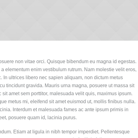
suere non vitae orci. Quisque bibendum eu magna id egestas.
 a elementum enim vestibulum rutrum. Nam molestie velit eros,
. In ultrices libero nec sapien aliquam, non dictum metus
cu tincidunt gravida. Mauris urna magna, posuere ut massa sit
c sit amet sem porttitor, malesuada velit quis, maximus ipsum.
ue metus mi, eleifend sit amet euismod ut, mollis finibus nulla.
inia. Interdum et malesuada fames ac ante ipsum primis in
eet, posuere quam id, lacinia purus.
ndum. Etiam at ligula in nibh tempor imperdiet. Pellentesque